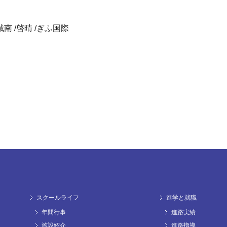
城南 /啓晴 /ぎふ国際
スクールライフ
進学と就職
年間行事
進路実績
施設紹介
進路指導