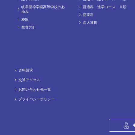
岐阜聖徳学園高等学校のあ
普通科 進学コース Ⅱ類
ゆみ
商業科
校歌
高大連携
教育方針
資料請求
交通アクセス
お問い合わせ先一覧
プライバシーポリシー