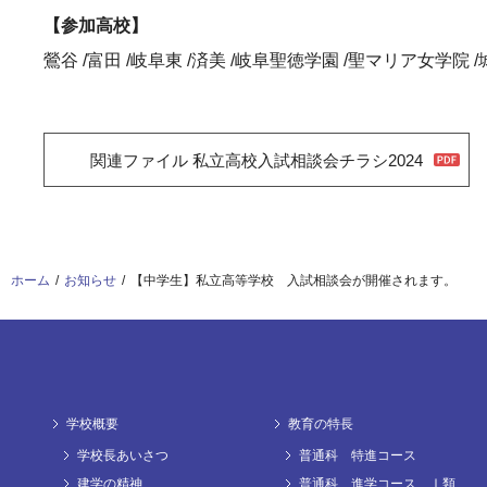
【参加高校】
鶯谷 /富田 /岐阜東 /済美 /岐阜聖徳学園 /聖マリア女学院 /
関連ファイル 私立高校入試相談会チラシ2024
ホーム
お知らせ
【中学生】私立高等学校 入試相談会が開催されます。
学校概要
教育の特長
学校長あいさつ
普通科 特進コース
建学の精神
普通科 進学コース Ⅰ類