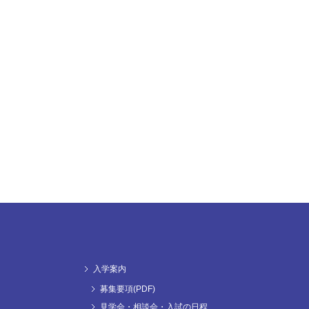
入学案内
募集要項(PDF)
見学会・相談会・入試の日程