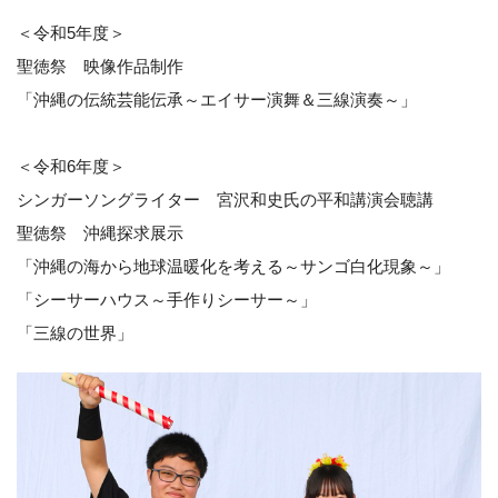
＜令和5年度＞
聖徳祭 映像作品制作
「沖縄の伝統芸能伝承～エイサー演舞＆三線演奏～」
＜令和6年度＞
シンガーソングライター 宮沢和史氏の平和講演会聴講
聖徳祭 沖縄探求展示
「沖縄の海から地球温暖化を考える～サンゴ白化現象～」
「シーサーハウス～手作りシーサー～」
「三線の世界」