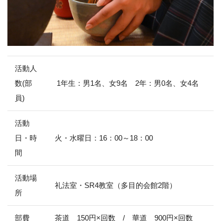
活動人
数(部
1年生：男1名、女9名 2年：男0名、女4名
員)
活動
日・時
火・水曜日：16：00～18：00
間
活動場
礼法室・SR4教室（多目的会館2階）
所
部費
茶道 150円×回数 / 華道 900円×回数