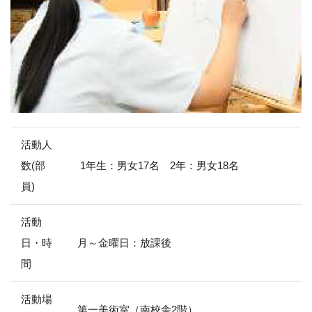
活動人
数(部
1年生：男女17名 2年：男女18名
員)
活動
日・時
月～金曜日：放課後
間
活動場
第一美術室（南校舎2階）