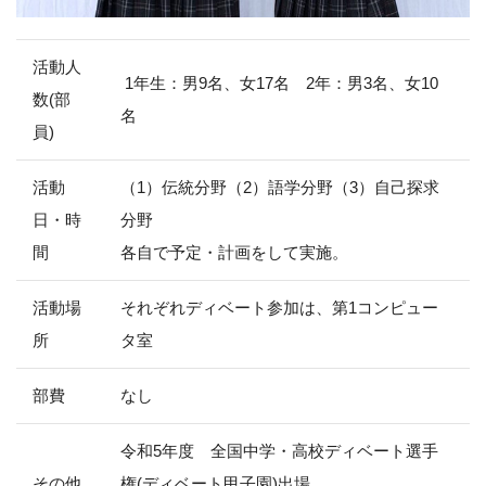
活動人
1年生：男9名、女17名 2年：男3名、女10
数(部
名
員)
活動
（1）伝統分野（2）語学分野（3）自己探求
日・時
分野
間
各自で予定・計画をして実施。
活動場
それぞれディベート参加は、第1コンピュー
所
タ室
部費
なし
令和5年度 全国中学・高校ディベート選手
その他
権(ディベート甲子園)出場