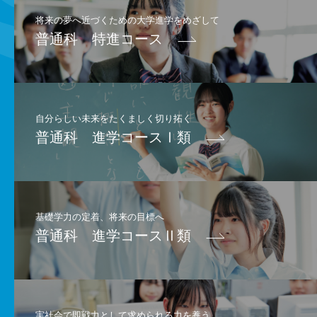
将来の夢へ近づくための大学進学をめざして
普通科 特進コース
自分らしい未来をたくましく切り拓く
普通科 進学コースⅠ類
基礎学力の定着、将来の目標へ
普通科 進学コースⅡ類
実社会で即戦力として求められる力を養う