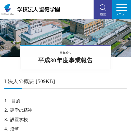
事業報告
平成30年度事業報告
I 法人の概要 [509KB]
.目的
建学の精神
設置学校
沿革